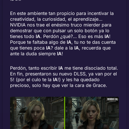
En este ambiente tan propicio para incentivar la
creatividad, la curiosidad, el aprendizaje…
NVIDIA nos trae el enésimo truco mierder para
demostrar que con pulsar un solo botón ya lo
tienes todo
IA
. Perdón ¿qué?… Eso es más
IA
!
Porque te faltaba algo de
IA
, tu no te das cuenta
que tienes poca
IA
? dale a la
IA
, recuerda que
ante la duda siempre
IA
!
Perdón, tanto escribir
IA
me tiene disociado total.
En fin, presentaron su nuevo DLSS, ya van por el
5! (por el culo te la
IA
!) y les ha quedado
precioso, solo hay que ver la cara de Grace.