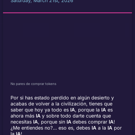
Saturday, March 21st, 2026
No pares de comprar tokens
Por si has estado perdido en algún desierto y
acabas de volver a la civilización, tienes que
saber que hoy ya todo es
IA
, porque la
IA
es
ahora más
IA
y sobre todo darte cuenta que
necesitas
IA
, porque sin
IA
debes comprar
IA
!
¿Me entiendes no?… eso es, debes
IA
a la
IA
por
la
IA
!