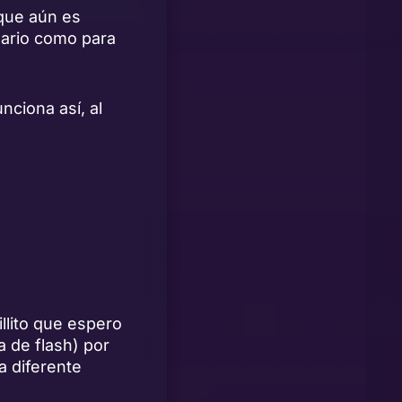
nque aún es
sario como para
ciona así, al
llito que espero
 de flash) por
a diferente