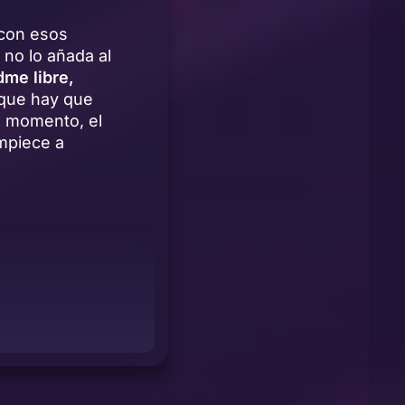
 con esos
no lo añada al
dme libre,
 que hay que
se momento, el
mpiece a