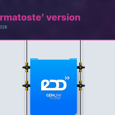
armatoste’ version
2026