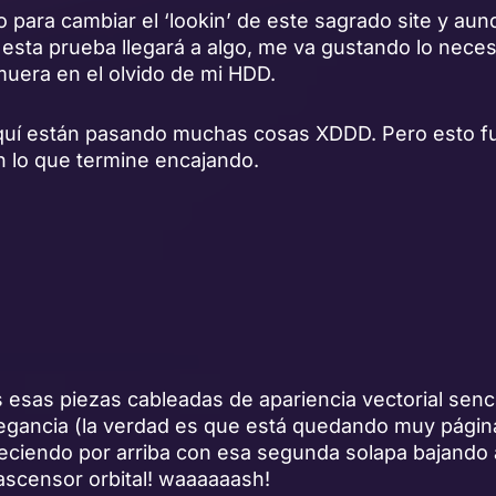
 para cambiar el ‘lookin’ de este sagrado site y au
 esta prueba llegará a algo, me va gustando lo nece
muera en el olvido de mi HDD.
aquí están pasando muchas cosas XDDD. Pero esto fun
n lo que termine encajando.
esas piezas cableadas de apariencia vectorial senci
egancia (la verdad es que está quedando muy página
reciendo por arriba con esa segunda solapa bajando 
ascensor orbital! waaaaaash!