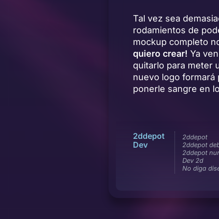
Tal vez sea demasia
rodamientos de pode
mockup completo no
quiero crear!
Ya ven
quitarlo para meter 
nuevo logo formará 
ponerle sangre en l
2ddepot
2ddepot
Dev
2ddepot deb
2ddepot nu
Dev 2d
No diga dis