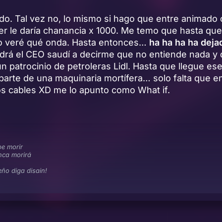
do. Tal vez no, lo mismo si hago que entre animado
r le daría chanancia x 1000. Me temo que hasta que 
 veré qué onda. Hasta entonces…
ha ha ha ha deja
drá el CEO saudí a decirme que no entiende nada y
un patrocinio de petroleras Lidl. Hasta que llegue e
parte de una maquinaria mortífera… solo falta que e
os cables XD me lo apunto como What if.
e morir
nca morirá
eño diga disain!