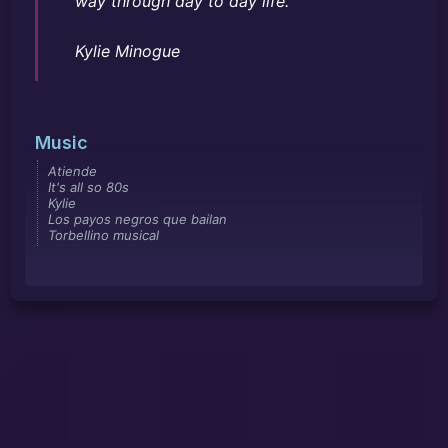
way through day to day life.
Kylie Minogue
Music
Atiende
It's all so 80s
Kylie
Los payos negros que bailan
Torbellino musical