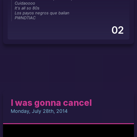
Cuidaoooo
It's all so 80s
Los payos negros que bailan
PWNDTIAC
02
I was gonna cancel
Monday, July 28th, 2014