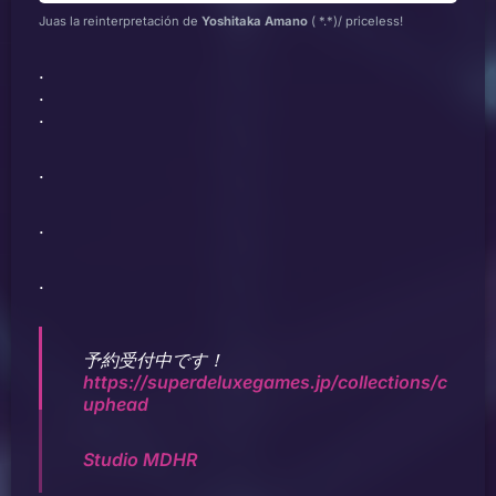
Juas la reinterpretación de
Yoshitaka Amano
( *.*)/ priceless!
.
.
.
.
.
.
予約受付中です！
https://superdeluxegames.jp/collections/c
uphead
Studio MDHR