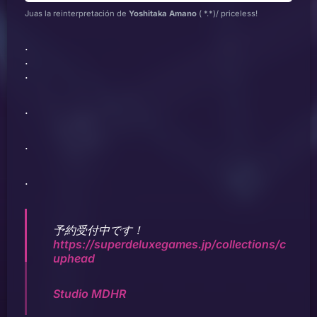
Juas la reinterpretación de
Yoshitaka Amano
( *.*)/ priceless!
.
.
.
.
.
.
予約受付中です！
https://superdeluxegames.jp/collections/c
uphead
Studio MDHR