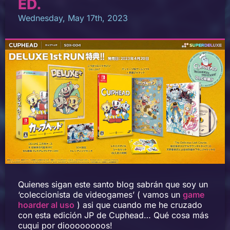
ED.
Wednesday, May 17th, 2023
Quienes sigan este santo blog sabrán que soy un
‘coleccionista de videogames’ ( vamos un
game
hoarder al uso
) asi que cuando me he cruzado
con esta edición JP de Cuphead… Qué cosa más
cuqui por dioooooooos!