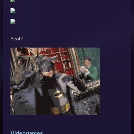
Yeah!
Videogames