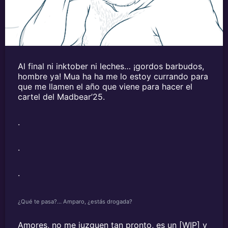
Al final ni inktober ni leches… ¡gordos barbudos,
hombre ya! Mua ha ha me lo estoy currando para
que me llamen el año que viene para hacer el
cartel del Madbear’25.
.
.
.
¿Qué te pasa?… Amparo, ¿estás drogada?
Amores, no me juzguen tan pronto, es un [WIP] y