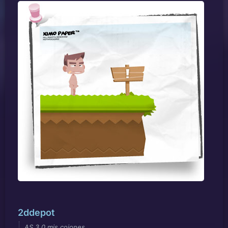
2ddepot
AS 3.0 mis cojones