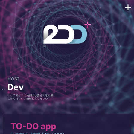
Post
Dev
ここであなたの内側の小島さんをお楽
しみください、理解してください
TO-DO app