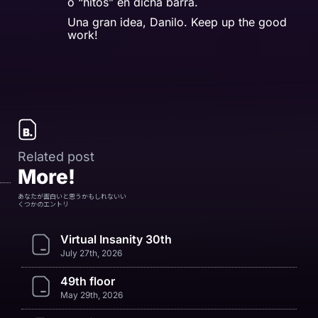
o “hitos” en dicha barra.
Una gran idea, Danilo. Keep up the good
work!
Related post
More!
あなたが面白いと思うかもしれないい
くつかのエントリ
Virtual Insanity 30th
July 27th, 2026
49th floor
May 29th, 2026