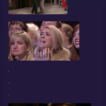
.
.
.