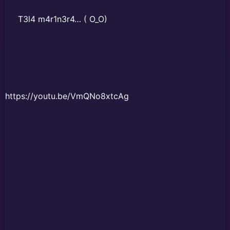
T3l4 m4r1n3r4… ( O_O)
https://youtu.be/VmQNo8xtcAg