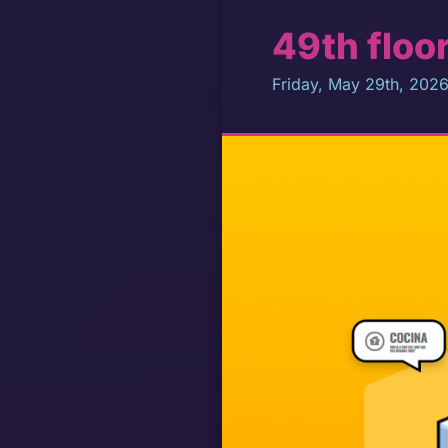
49th floo
Friday, May 29th, 202