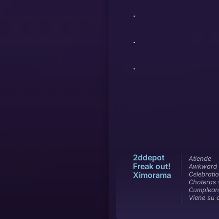
.
.
.
2ddepot
Atiende
Freak out!
Awkward m
Ximorama
Celebrati
Choteras 
Cumplean
Viene su