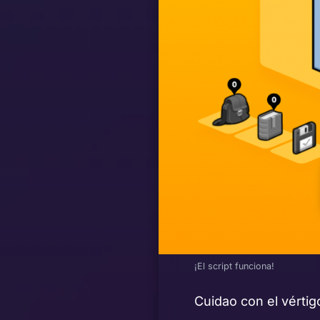
¡El script funciona!
Cuidao con el vértig