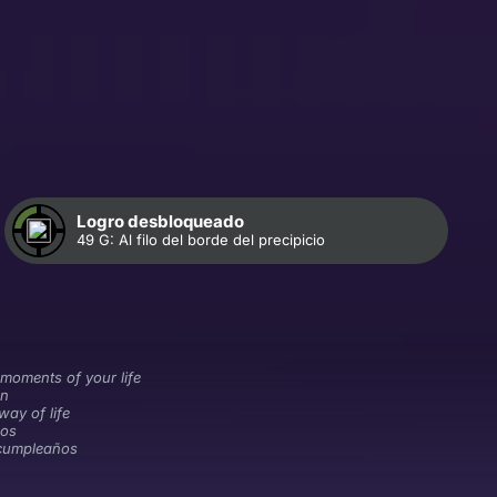
Logro desbloqueado
49 G: Al filo del borde del precipicio
oments of your life
on
way of life
os
 cumpleaños