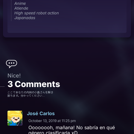
Anime
Atiende
High speed robot action
Japanadas
Nice!
3
Comments
ここであなたの内側の小島さんを解き
放ちます。分かってください...
José Carlos
October 13, 2019 at 11:25 pm
Oooooooh, mañana! No sabría en qué
género clasificarla xD