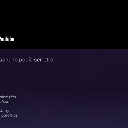
on, no podía ser otro.
n
pixel frito
rtson
Morty
 paralelos