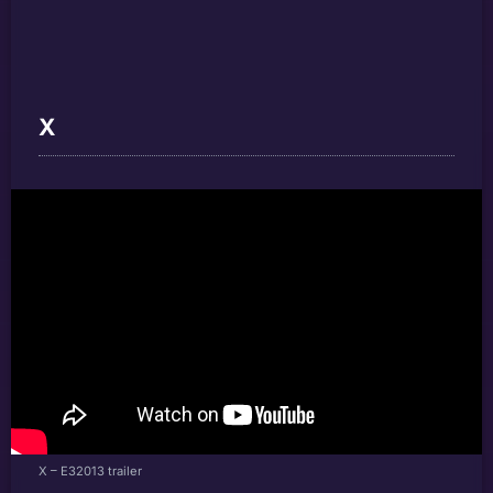
X
X – E32013 trailer