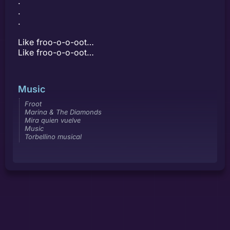
.
.
.
Like froo-o-o-oot…
Like froo-o-o-oot…
Music
Froot
Marina & The Diamonds
Mira quien vuelve
Music
Torbellino musical