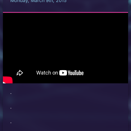
Monday, March 9th, 2015
.
.
.