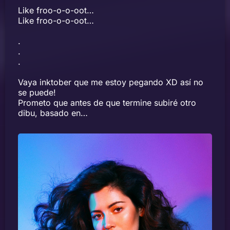
Like froo-o-o-oot…
Like froo-o-o-oot…
.
.
.
Vaya inktober que me estoy pegando XD así no
se puede!
Prometo que antes de que termine subiré otro
dibu, basado en…