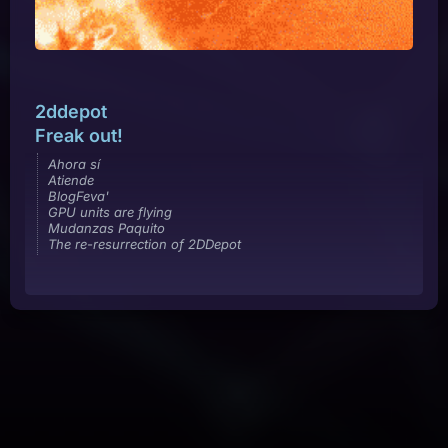
2ddepot
Freak out!
Ahora sí
Atiende
BlogFeva'
GPU units are flying
Mudanzas Paquito
The re-resurrection of 2DDepot