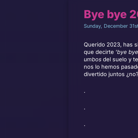
Bye bye 
Sunday, December 31s
Querido 2023, has s
que decirte ‘
bye bye 
umbos
del suelo y t
nos lo hemos pasad
divertido juntos ¿no
.
.
.