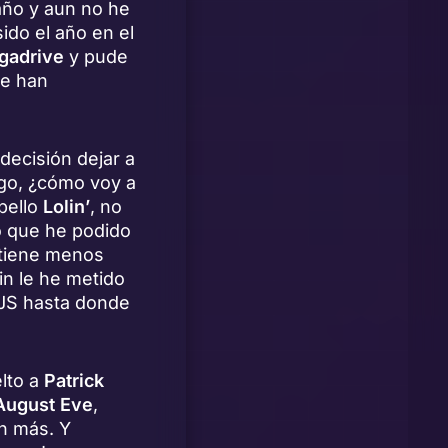
año y aun no he
sido el año en el
gadrive
y pude
le han
l decisión dejar a
ego, ¿cómo voy a
bello
Lolin’
, no
o que he podido
 tiene menos
in le he metido
 JS hasta donde
lto a
Patrick
August Eve
,
n más. Y