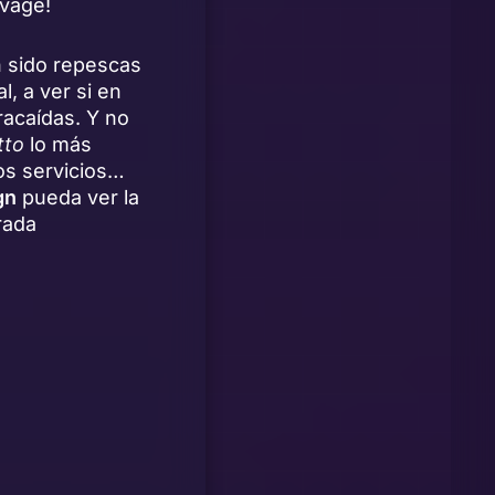
avage!
n sido repescas
, a ver si en
racaídas. Y no
itto
lo más
os servicios…
gn
pueda ver la
rada