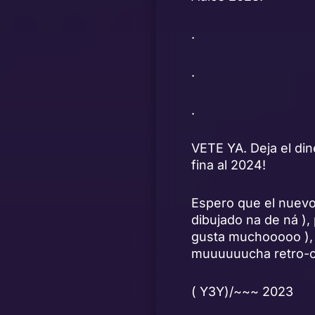
.
.
.
VETE YA. Deja el di
fina al 2024!
Espero que el nuevo
dibujado na de ná )
gusta muchooooo ),
muuuuuucha retro-co
( Y3Y)/~~~ 2023