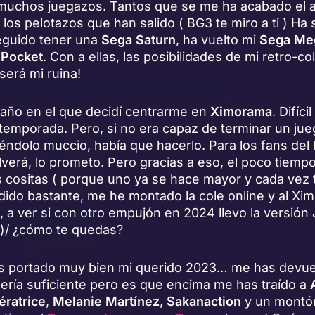
muchos juegazos. Tantos que se me ha acabado el 
los pelotazos que han salido ( BG3 te miro a ti ) Ha 
eguido tener una
Sega Saturn
, ha vuelto mi
Sega Me
 Pocket
. Con a ellas, las posibilidades de mi retro-co
será mi ruina!
 año en el que decidí centrarme en
Ximorama
. Difíci
emporada. Pero, si no era capaz de terminar un ju
éndolo muccio, había que hacerlo. Para los fans del 
verá, lo prometo. Pero gracias a eso, el poco tiemp
s cositas ( porque uno ya se hace mayor y cada vez
ido bastante, me he montado la cole online y al Xim
, a ver si con otro empujón en 2024 llevo la versión
_*)/ ¿cómo te quedas?
as portado muy bien mi querido 2023… me has devue
sería suficiente pero es que encima me has traído a
ératrice
,
Melanie Martínez
,
Sakanaction
y un montó