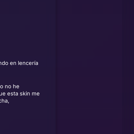
ndo en lencería
ño no he
que esta skin me
cha,