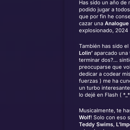
Has sido un año de 
podido jugar a todos 
que por fin he cons
cazar una
Analogue
explosionado, 2024 
También has sido el
Lolin’
aparcado una t
terminar dos?… sinti
preocuparse que vol
dedicar a codear mi
fuerzas ) me ha cund
un turbo interesante
lo dejé en Flash ( *
Musicalmente, te h
Wolf
! Solo con eso 
Teddy Swims
,
L’Imp