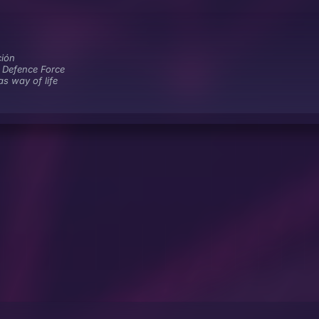
ión
y Defence Force
s way of life