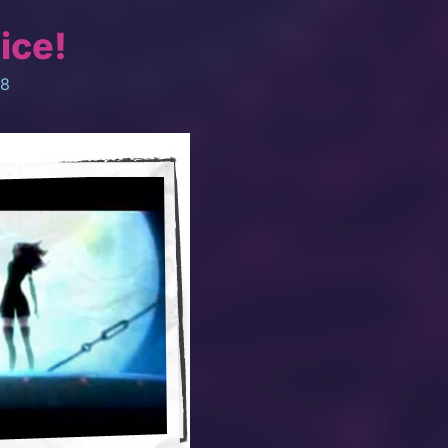
ice!
08