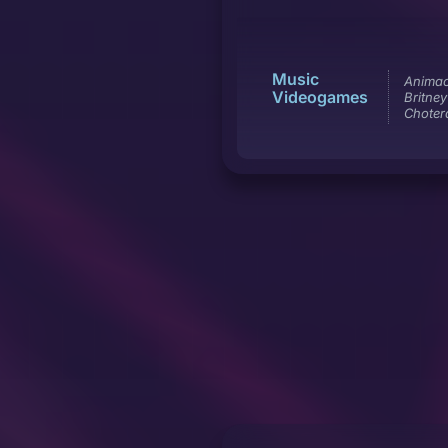
Music
Animac
Videogames
Britne
Chotera