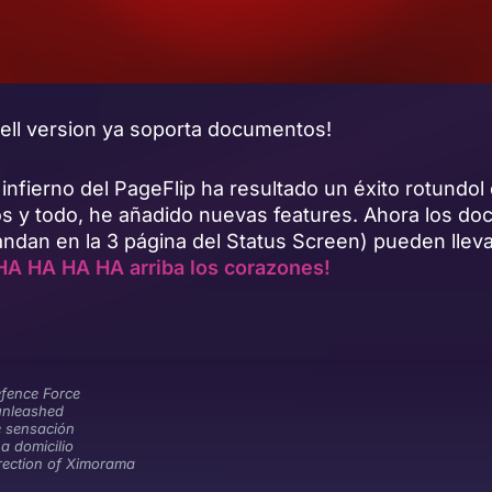
Hell version ya soporta documentos!
 infierno del PageFlip ha resultado un éxito rotundol
s y todo, he añadido nuevas features. Ahora los d
andan en la 3 página del Status Screen) pueden llev
HA HA HA HA arriba los corazones!
efence Force
unleashed
e sensación
a domicilio
rection of Ximorama