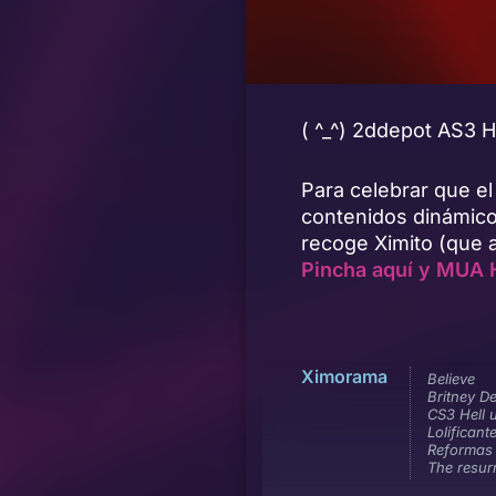
( ^_^) 2ddepot AS3 
Para celebrar que el
contenidos dinámico
recoge Ximito (que 
Pincha aquí y MUA 
Ximorama
Believe
Britney D
CS3 Hell 
Lolificant
Reformas 
The resur