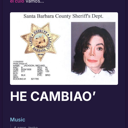
el culo
vamos…
HE CAMBIAO’
Music
A saco Jacko