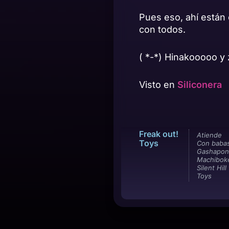
Pues eso, ahí están
con todos.
( *-*) Hinakooooo y 
Visto en
Siliconera
Freak out!
Atiende
Toys
Con babas
Gashapon
Machiboke
Silent Hill 
Toys