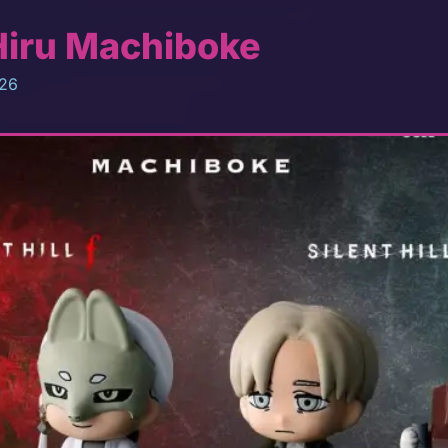
Hiru Machiboke
026