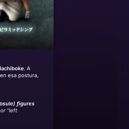
achiboke
. A
 en esa postura,
sule) figures
or
“left