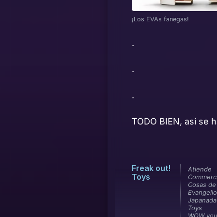
¡Los EVAs fanegas!
.
.
.
TODO BIEN, así se h
Freak out!
Atiende
Toys
Commerci
Cosas de
Evangeli
Japanada
Toys
WOW your