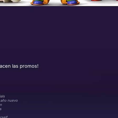
acen las promos!
als
 año nuevo
on
s
self