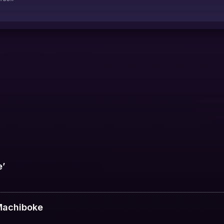
e’
 Machiboke