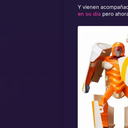
Y vienen acompaña
en su día
pero ahora