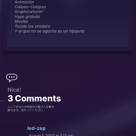
Animación
Calipso-Colapso
Graphicwhorin'
Hype gratuito
Movies
Tocate los shaders
Y el que no se agache es un hijoputa
Nice!
3
Comments
ここであなたの内側の小島さんを解き
放ちます。分かってください...
led-zep
August 5, 2007 at 3:13 am