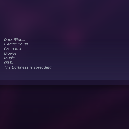
Dark Rituals
Electric Youth
Go to hell
Movies
Music
OSTs
The Darkness is spreading