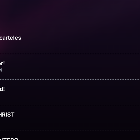
carteles
r!
4
d!
CHRIST
4