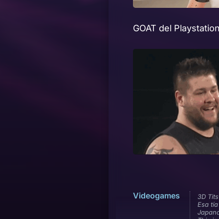
GOAT del Playstation
Videogames
3D Tits
Esa tía
Japan