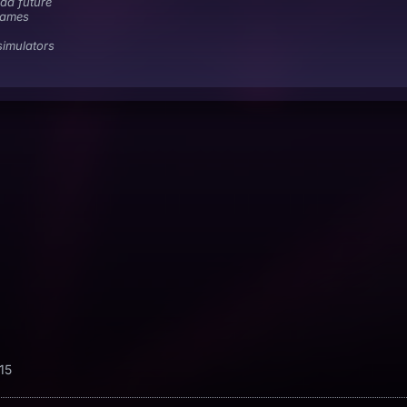
 da future
games
simulators
15