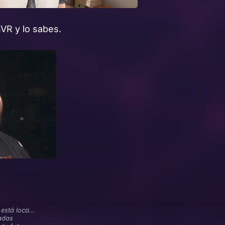
VR y lo sabes.
 está loca...
adas