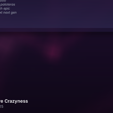
oooo
paloteras
h epic
xt next gen
re Crazyness
25