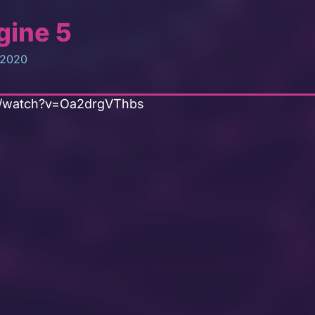
gine 5
 2020
m/watch?v=Oa2drgVThbs