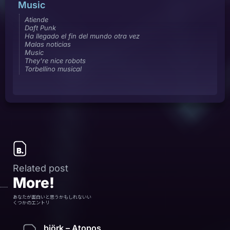
Music
Atiende
Daft Punk
Ha llegado el fin del mundo otra vez
Malas noticias
Music
They're nice robots
Torbellino musical
Related post
More!
あなたが面白いと思うかもしれないい
くつかのエントリ
björk – Atopos