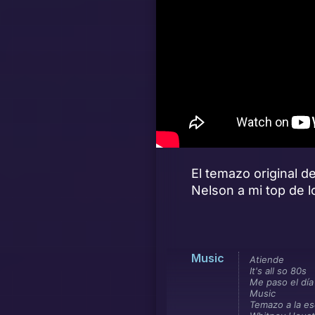
El temazo original d
Nelson a mi top de l
Music
Atiende
It's all so 80s
Me paso el día
Music
Temazo a la e