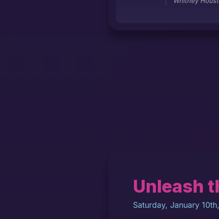
Whitney Hous
Unleash t
Saturday, January 10th