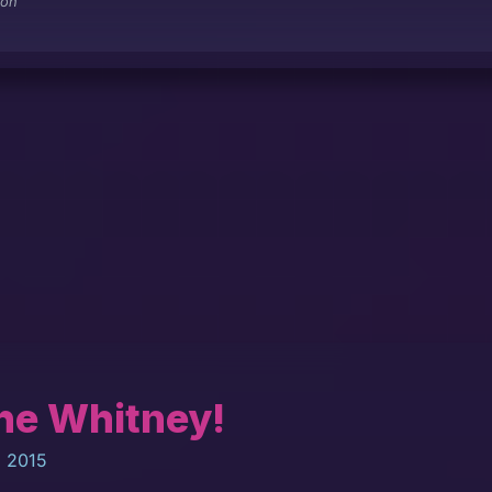
ton
he Whitney!
, 2015