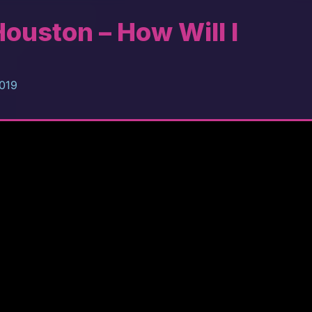
ouston – How Will I
019