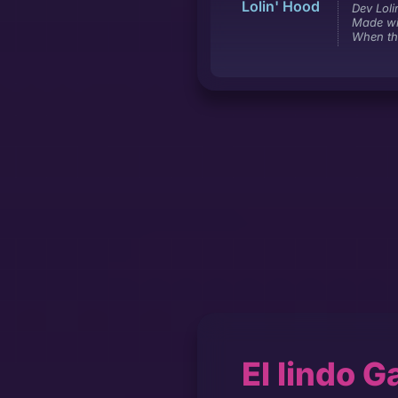
Lolin' Hood
Dev Loli
Made wi
When th
El lindo G