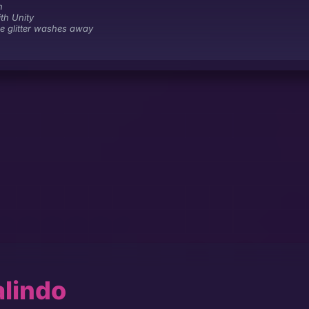
n
th Unity
e glitter washes away
alindo