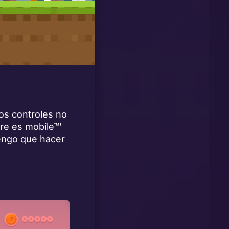
los controles no
ure es mobile™’
tengo que hacer