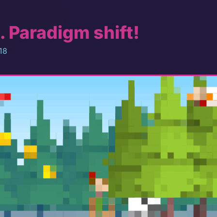
Paradigm shift!
18