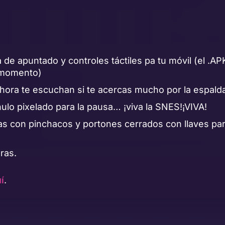
de apuntado y controles táctiles pa tu móvil (el .AP
l momento)
hora te escuchan si te acercas mucho por la espald
lo pixelado para la pausa… ¡viva la SNES!¡VIVA!
s con pinchacos y portones cerrados con llaves pa
ras.
í
.