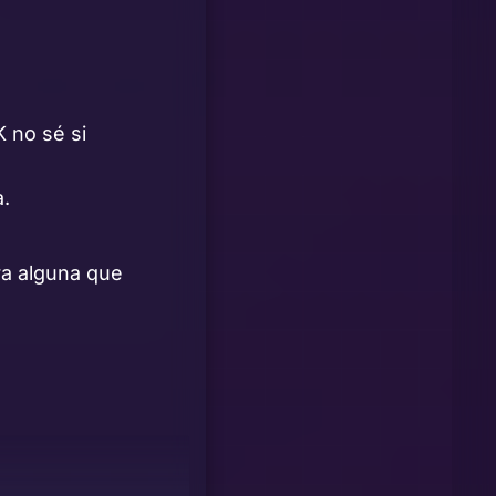
K no sé si
a.
ra alguna que