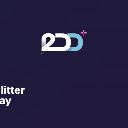
itter
ay