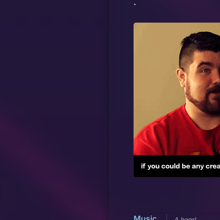
.
Music
A bear!