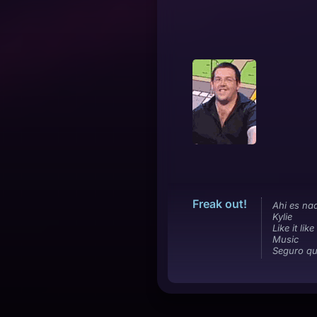
Freak out!
Ahi es na
Kylie
Like it like
Music
Seguro qu