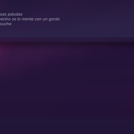
osas peludas
vecino se lo monta con un gordo
scucha