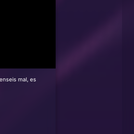
enseis mal, es
!