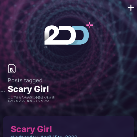
Posts tagged
Scary Girl
ここであなたの内側の小島さんをお楽
しみください、理解してください
Scary Girl