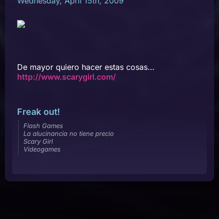
Wednesday, April 15th, 2009
De mayor quiero hacer estas cosas…
http://www.scarygirl.com/
Freak out!
Flash Games
La alucinancia no tiene precio
Scary Girl
Videogames