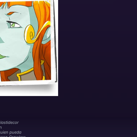
lastidecor
on
quien pueda