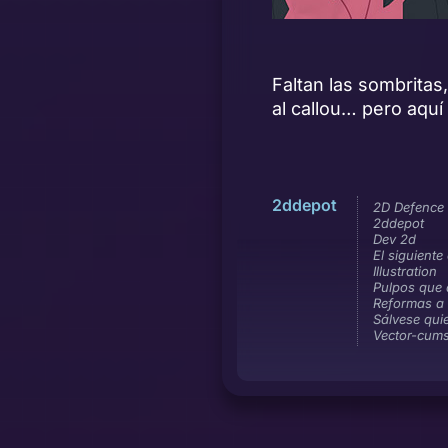
Faltan las sombritas
al callou… pero aqu
2ddepot
2D Defence 
2ddepot
Dev 2d
El siguiente
Illustration
Pulpos que 
Reformas a 
Sálvese qui
Vector-cum