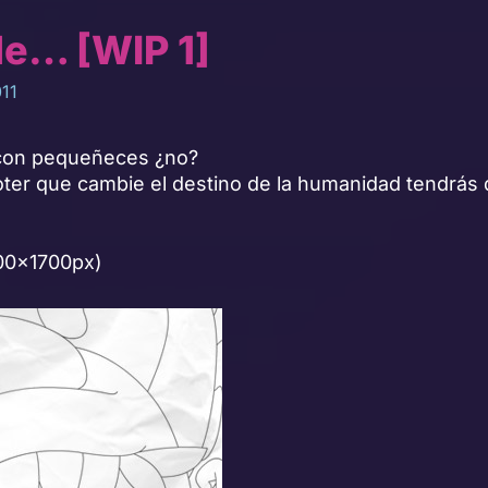
de… [WIP 1]
11
con pequeñeces ¿no?
oter que cambie el destino de la humanidad tendrás
00x1700px)