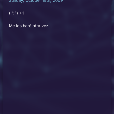
Sunday, October 18th, 2009
( ^.^) +1
Me los haré otra vez…