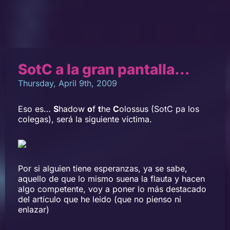
SotC a la gran pantalla…
Thursday, April 9th, 2009
Eso es…
S
hadow
o
f
t
he
C
olossus (SotC pa los
colegas), será la siguiente víctima.
Por si alguien tiene esperanzas, ya se sabe,
aquello de que lo mismo suena la flauta y hacen
algo competente, voy a poner lo más destacado
del artículo que he leido (que no pienso ni
enlazar)