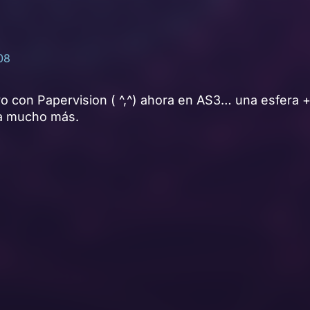
08
con Papervision ( ^,^) ahora en AS3… una esfera +
a mucho más.