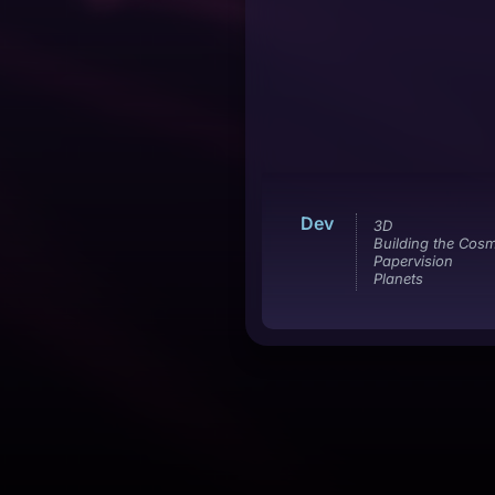
Dev
3D
Building the Cos
Papervision
Planets