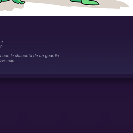
en
on
 que la chaqueta de un guardia
ber más