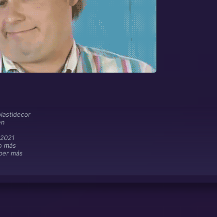
plastidecor
en
 2021
o más
ber más