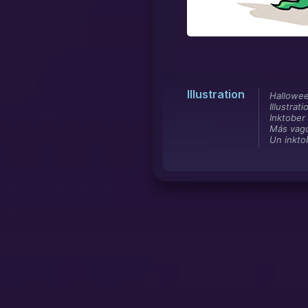
Illustration
Hallowe
Illustrati
Inktober
Más vago
Un inkto