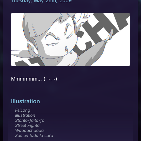
Tuesday, May 26th, 2009
Mmmmmm… ( ¬,¬)
Illustration
FeiLong
Illustration
Storito-faita-fo
Street Fighta
Waaaachaaaa
Zas en toda la cara