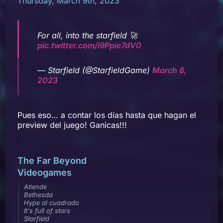
Thursday, March 9th, 2023
For all, into the starfield 🚀
pic.twitter.com/i9Ppie7dV0
— Starfield (@StarfieldGame)
March 8,
2023
Pues eso… a contar los días hasta que hagan el
preview del juego! Ganicas!!!
The Far Beyond
Videogames
Atiende
Bethesda
Hype al cuadrado
It's full of stars
Starfield