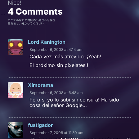
Nice!
4
Comments
ここであなたの内側の小島さんを解き
放ちます。分かってください...
Lord Kanington
September 6, 2008 at 4:14 am
Cada vez más atrevido. ¡Yeah!
El próximo sin pixelates!!
Ximorama
September 6, 2008 at 6:48 am
Pero si yo lo subí sin censura! Ha sido
cosa del señor Google…
fustigador
September 7, 2008 at 11:30 am