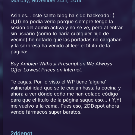
Monday, November 24th, 2014
Asin es… este santo blog ha sido hackeado! (
U_U) no podía verlo porque siempre tengo la
sesión del admin activa y no se ve, pero al entrar
sin usuario (como lo haría cualquier hijo de
vecino) he notado que las portadas no cargaban,
y la sorpresa ha venido al leer el título de la
página:
Buy Ambien Without Prescription We Always
Offer Lowest Prices on Internet.
Te cagas. Por lo visto el WP tiene ‘alguna’
vulnerabilidad que se te cuelan hasta la cocina y
ahora a ver dónde coño me han colado código
para que el título de la página saque eso… ( Y,Y)
me vuelvo a la cama. Pues eso, 2DDepot ahora
vende fármacos super baratos.
2ddepot