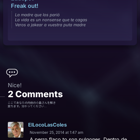
Freak out!
La madre que los parió
La vida es un nonsense que te cagas
Veros a jakear a vuestra puta madre
Nice!
2
Comments
ここであなたの内側の小島さんを解き
放ちます。分かってください...
ElLocoLasColes
November 25, 2014 at 1:47 am
A perro flaco to son pulgones. Dentro de