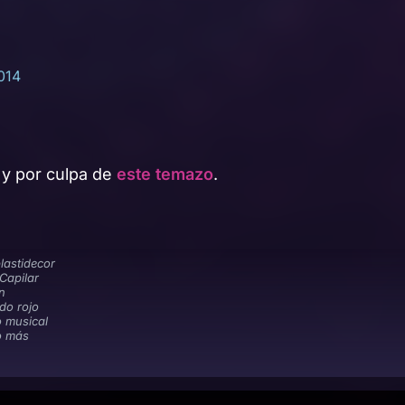
014
y por culpa de
este temazo
.
lastidecor
Capilar
on
do rojo
o musical
o más