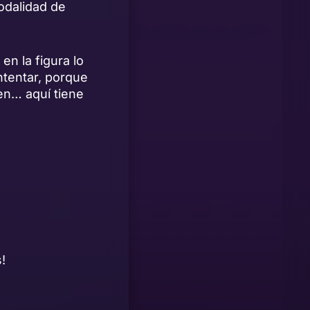
odalidad de
n la figura lo
ntentar, porque
ien… aquí tiene
!