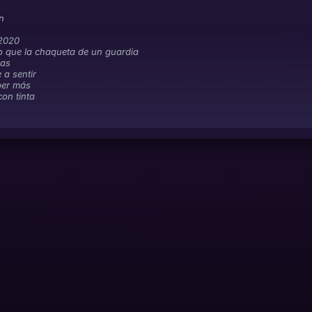
on
 2020
 que la chaqueta de un guardia
nas
 a sentir
ber más
on tinta