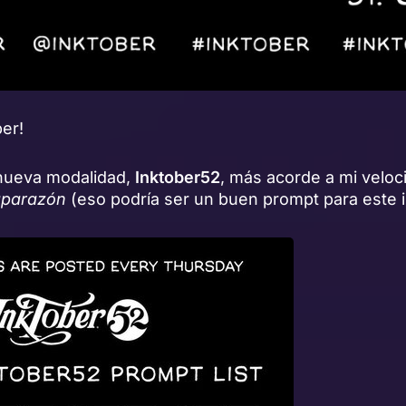
ber!
 nueva modalidad,
Inktober52
, más acorde a mi veloc
caparazón
(eso podría ser un buen prompt para este i