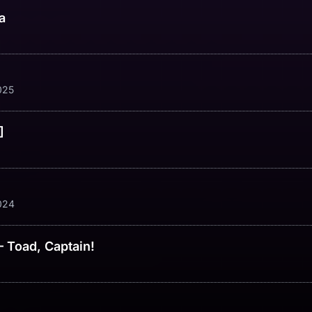
a
025
]
024
– Toad, Captain!