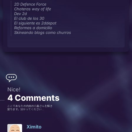
2D Defence Force
Choteras way of life
Dev 2d
El club de los 30
El siguiente es 2ddepot
Reformas a domicilio
Skineando blogs como churros
Nice!
4
Comments
ここであなたの内側の小島さんを解き
放ちます。分かってください...
Ximito