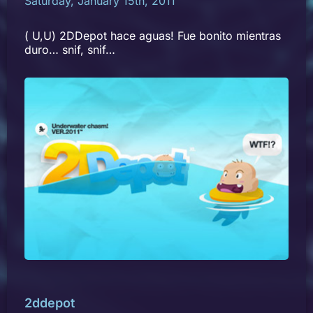
Saturday, January 15th, 2011
( U,U) 2DDepot hace aguas! Fue bonito mientras
duro… snif, snif…
2ddepot