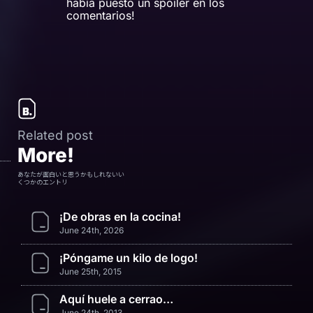
había puesto un spoiler en los
comentarios!
Related post
More!
あなたが面白いと思うかもしれないい
くつかのエントリ
¡De obras en la cocina!
June 24th, 2026
¡Póngame un kilo de logo!
June 25th, 2015
Aquí huele a cerrao…
June 24th, 2013