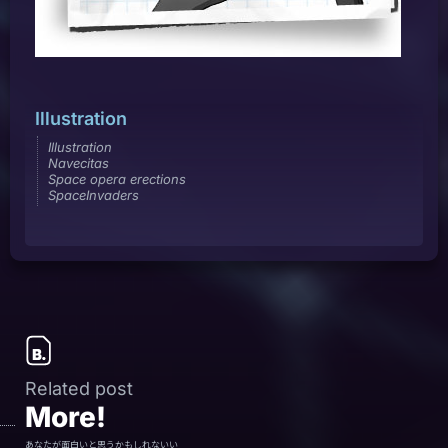
Illustration
Illustration
Navecitas
Space opera erections
SpaceInvaders
Related post
More!
あなたが面白いと思うかもしれないい