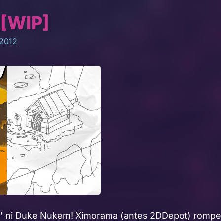
 [WIP]
 2012
e’ ni Duke Nukem! Ximorama (antes 2DDepot) romper