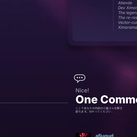
Atiende
Dev Ximo
The legend
The re-re
Vector-c
Ximoram
Nice!
One
Comm
ここであなたの内側の小島さんを解き
放ちます。分かってください...
afiugud