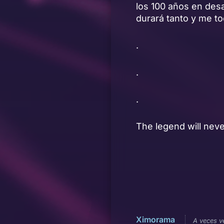
los 100 años en desa
durará tanto y me t
.
.
.
The legend will neve
Ximorama
A veces 