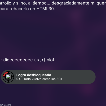
rrollo y si no, al tiempo… desgraciadamente mi quer
ocará rehacerlo en HTML30.
r dieeeeeeeeee ( >,<) plof!
Logro desbloqueado
0 G: Todo vuelve como los 80s
veo emos