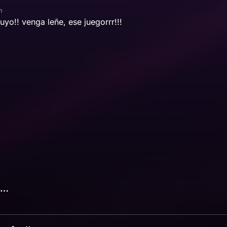
m
tuyo!! venga leñe, ese juegorrr!!!
e…