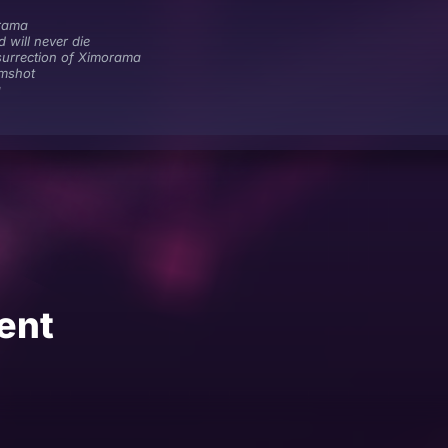
rama
 will never die
surrection of Ximorama
umshot
a
ent