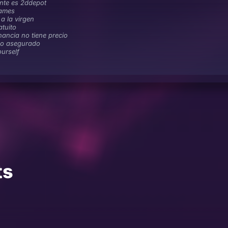
ente es 2ddepot
ames
 a la virgen
tuito
nancia no tiene precio
mo asegurado
urself
ts