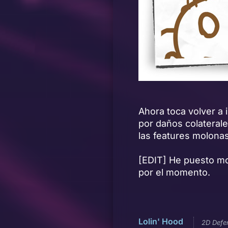
Ahora toca volver a 
por daños colaterale
las features molona
[EDIT] He puesto mon
por el momento.
Lolin' Hood
2D Defe