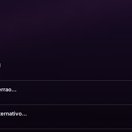
d
errao…
lternativo…