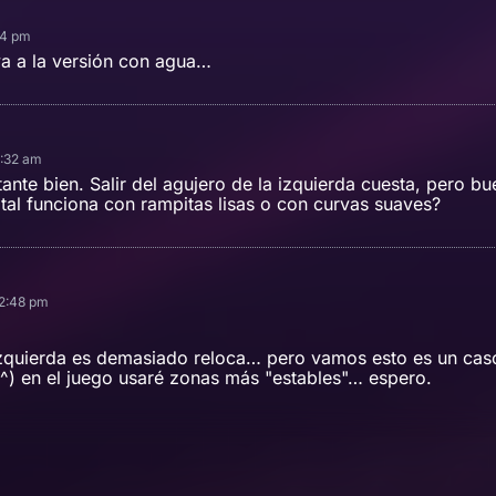
54 pm
va a la versión con agua…
3:32 am
tante bien. Salir del agujero de la izquierda cuesta, pero bu
tal funciona con rampitas lisas o con curvas suaves?
12:48 pm
 izquierda es demasiado reloca… pero vamos esto es un cas
 ^.^) en el juego usaré zonas más "estables"… espero.