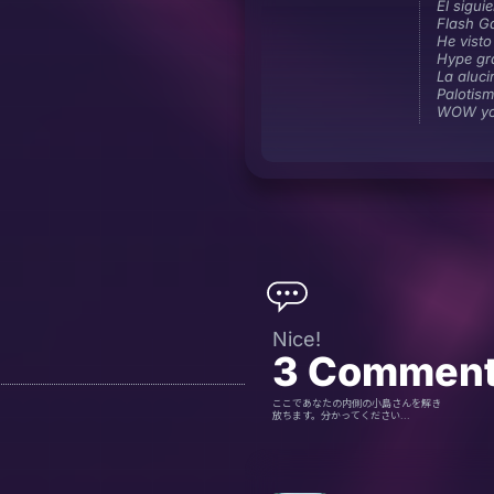
El sigui
Flash G
He visto
Hype gra
La aluci
Palotis
WOW yo
Nice!
3
Commen
ここであなたの内側の小島さんを解き
放ちます。分かってください...