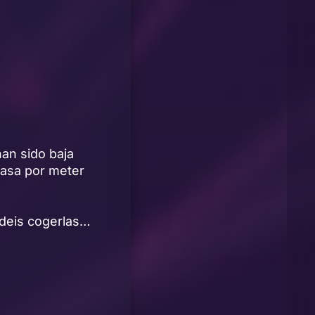
han sido baja
pasa por meter
odeis cogerlas…