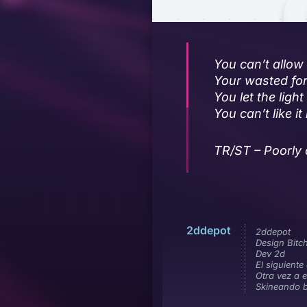
You can’t allow 
Your wasted for
You let the light 
You can’t like i
TR/ST – Poorly
2ddepot
2ddepot
Design Bitc
Dev 2d
El siguiente
Otra vez a 
Skineando 