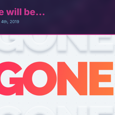
 will be…
4th, 2019