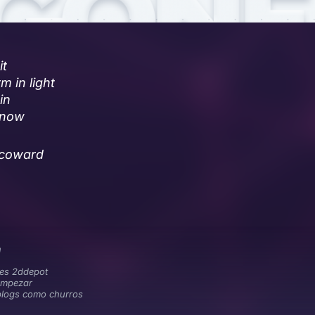
it
m in light
in
t now
 coward
h
 es 2ddepot
empezar
blogs como churros