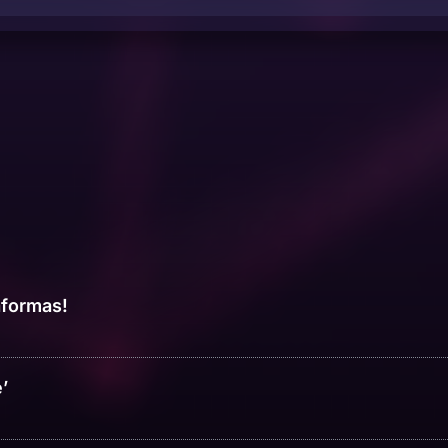
aformas!
’