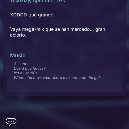
Thursday, April 16th, 2015
XDDDD qué grande!
Vaya mega-mix que se han marcado… gran
acierto.
Music
Atiende
David qué haces?
It's all so 80s
Where the boys wear more makeup than the girls