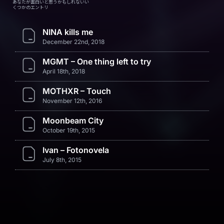
あなたが面白いと思うかもしれないい
くつかのエントリ
NINA kills me
December 22nd, 2018
MGMT – One thing left to try
April 18th, 2018
MOTHXR – Touch
November 12th, 2016
Moonbeam City
October 19th, 2015
Ivan – Fotonovela
July 8th, 2015