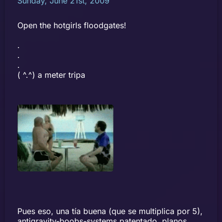
Sunday, June 21st, 2009
Open the hotgirls floodgates!
.
.
.
( ^.^) a meter tripa
Pues eso, una tía buena (que se multiplica por 5),
antigravity-boobs-systems patentado, planos