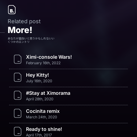
Related post
More!
あなたが面白いと思うかもしれないい
くつかのエントリ
Ximi-console Wars!
February 16th, 2022
Hey Kitty!
July 16th, 2020
#Stay at Ximorama
April 28th, 2020
Cocinita remix
March 24th, 2020
Ready to shine!
April 17th, 2017