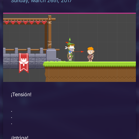
Sunday, March 26th, 2017
¡Tensión!
.
.
.
¡Intriga!