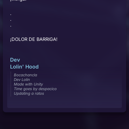
.
.
.
¡DOLOR DE BARRIGA!
Dev
Lolin' Hood
Bocachancla
Dev Lolin
Made with Unity
Time goes by despacico
Updating a ratos