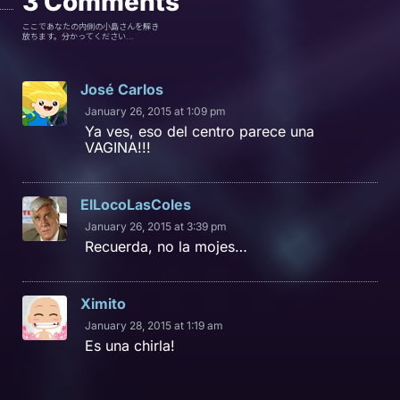
3
Comments
ここであなたの内側の小島さんを解き
放ちます。分かってください...
José Carlos
January 26, 2015 at 1:09 pm
Ya ves, eso del centro parece una
VAGINA!!!
ElLocoLasColes
January 26, 2015 at 3:39 pm
Recuerda, no la mojes…
Ximito
January 28, 2015 at 1:19 am
Es una chirla!