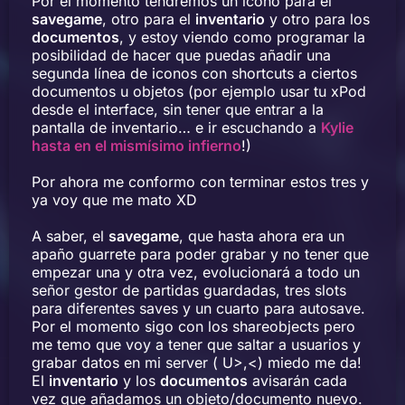
Por el momento tendremos un icono para el
savegame
, otro para el
inventario
y otro para los
documentos
, y estoy viendo como programar la
posibilidad de hacer que puedas añadir una
segunda línea de iconos con shortcuts a ciertos
documentos u objetos (por ejemplo usar tu xPod
desde el interface, sin tener que entrar a la
pantalla de inventario… e ir escuchando a
Kylie
hasta en el mismísimo infierno
!)
Por ahora me conformo con terminar estos tres y
ya voy que me mato XD
A saber, el
savegame
, que hasta ahora era un
apaño guarrete para poder grabar y no tener que
empezar una y otra vez, evolucionará a todo un
señor gestor de partidas guardadas, tres slots
para diferentes saves y un cuarto para autosave.
Por el momento sigo con los shareobjects pero
me temo que voy a tener que saltar a usuarios y
grabar datos en mi server ( U>,<) miedo me da!
El
inventario
y los
documentos
avisarán cada
vez que añadamos un objeto/documento nuevo.